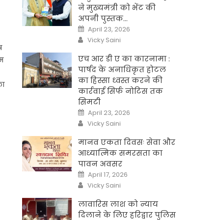
ने मुख्यमंत्री को भेंट की
अपनी पुस्तक…
Posted
April 23, 2026
on
Author
Vicky Saini
र
एच आर डी ए का कारनामा :
ाम
पार्षद के अनाधिकृत होटल
का हिस्सा ध्वस्त करने की
का
कार्रवाई सिर्फ नोटिस तक
सिमटी
Posted
April 23, 2026
on
Author
Vicky Saini
मानव एकता दिवसः सेवा और
आध्यात्मिक समरसता का
पावन अवसर
Posted
April 17, 2026
on
Author
Vicky Saini
लावारिस लाश को न्याय
दिलाने के लिए हरिद्वार पुलिस