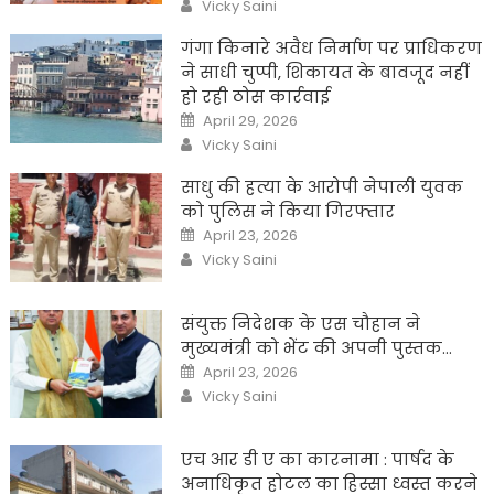
Author
Vicky Saini
गंगा किनारे अवैध निर्माण पर प्राधिकरण
ने साधी चुप्पी, शिकायत के बावजूद नहीं
हो रही ठोस कार्रवाई
Posted
April 29, 2026
on
Author
Vicky Saini
साधु की हत्या के आरोपी नेपाली युवक
को पुलिस ने किया गिरफ्तार
Posted
April 23, 2026
on
Author
Vicky Saini
संयुक्त निदेशक के एस चौहान ने
मुख्यमंत्री को भेंट की अपनी पुस्तक…
Posted
April 23, 2026
on
Author
Vicky Saini
एच आर डी ए का कारनामा : पार्षद के
अनाधिकृत होटल का हिस्सा ध्वस्त करने