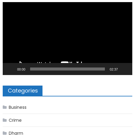
Video
Player
00:00
02:37
Categories
Business
Crime
Dharm