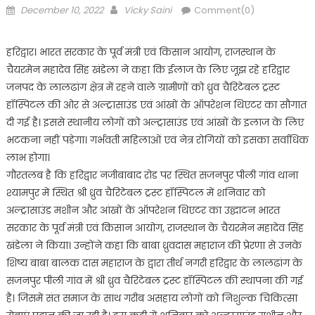
Posted
Author
December 10, 2022
Vicky Saini
Comment(0)
on
हरिद्वार। भारत सरकार के पूर्व मंत्री एवं किसान आयोग, राजस्थान के
चैयरमेन महादेव सिंह खंडेला ने कहा कि ईलाज के लिए जूझ रहे हरिद्वार
जनपद के लालढांग क्षेत्र में रहने वाले ग्रामीणों को ध्रुव चैरिटेबल ट्रस्ट
हॉस्पिटल की ओर से अल्ट्रासाउंड एवं आंखों के ऑपरेशन थिएटर का सौगात
दी गई है। इससे स्थानीय लोगों को अल्ट्रासाउंड एवं आंखों के इलाज के लिए
भटकना नहीं पड़ेगा। गर्भवती महिलाओं एवं नेत्र रोगियों को इसका सर्वाधिक
लाभ होगा।
गौरतलब है कि हरिद्वार नजीबाबाद रोड पर स्थित सजनपुर पीली गांव थाना
श्यामपुर में स्थित श्री ध्रुव चैरिटेबल ट्रस्ट हॉस्पिटल में शनिवार को
अल्ट्रासाउंड मशीन और आंखों के ऑपरेशन थिएटर का उद्घाटन भारत
सरकार के पूर्व मंत्री एवं किसान आयोग, राजस्थान के चैयरमेन महादेव सिंह
खंडेला ने किया।‌ उन्होंने कहा कि बाबा ध्रुवदास महाराज की प्रेरणा से उनके
शिष्य बाबा बालक दास महाराज के द्वारा तीर्थ नगरी हरिद्वार के लालढांग के
सजनपुर पीली गांव में श्री ध्रुव चैरिटेबल ट्रस्ट हॉस्पिटल की स्थापना की गई
है। जिसमें संत समाज के साथ गरीब असहाय लोगों को निशुल्क चिकित्सा