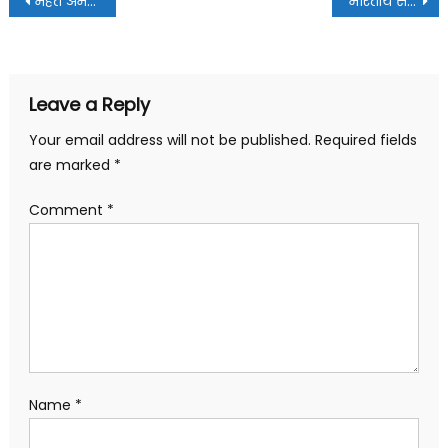
महंत अमनदीप सिंह बने प्रधानमंत्री जन कल्याणकारी योजना जागरूकता अभियान के प्रदेश अध्यक्ष
भारतीय संस्कृति एवं सनातन धर्म के उत्थान के लिए श्री पंचायती अखाड़ा महानिर्वाणी की भ्रमणशील जमात रवाना
navigation
Leave a Reply
Your email address will not be published.
Required fields
are marked
*
Comment
*
Name
*