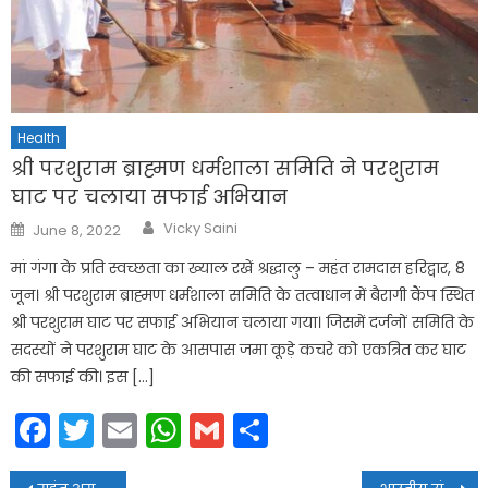
Health
श्री परशुराम ब्राह्मण धर्मशाला समिति ने परशुराम
घाट पर चलाया सफाई अभियान
Author
Posted
Vicky Saini
June 8, 2022
on
मां गंगा के प्रति स्वच्छता का ख्याल रखें श्रद्धालु – महंत रामदास हरिद्वार, 8
जून। श्री परशुराम ब्राह्मण धर्मशाला समिति के तत्वाधान में बैरागी कैंप स्थित
श्री परशुराम घाट पर सफाई अभियान चलाया गया। जिसमें दर्जनों समिति के
सदस्यों ने परशुराम घाट के आसपास जमा कूड़े कचरे को एकत्रित कर घाट
की सफाई की। इस […]
Facebook
Twitter
Email
WhatsApp
Gmail
Share
Post