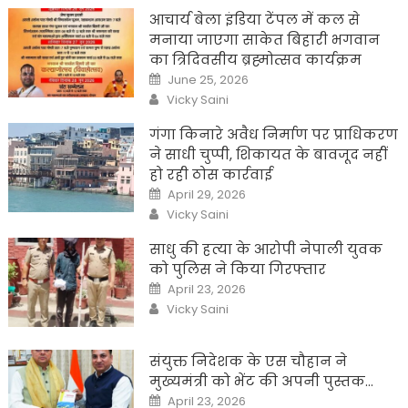
आचार्य बेला इंडिया टेंपल में कल से
मनाया जाएगा साकेत बिहारी भगवान
का त्रिदिवसीय ब्रह्मोत्सव कार्यक्रम
Posted
June 25, 2026
on
Author
Vicky Saini
गंगा किनारे अवैध निर्माण पर प्राधिकरण
ने साधी चुप्पी, शिकायत के बावजूद नहीं
हो रही ठोस कार्रवाई
Posted
April 29, 2026
on
Author
Vicky Saini
साधु की हत्या के आरोपी नेपाली युवक
को पुलिस ने किया गिरफ्तार
Posted
April 23, 2026
on
Author
Vicky Saini
संयुक्त निदेशक के एस चौहान ने
मुख्यमंत्री को भेंट की अपनी पुस्तक…
Posted
April 23, 2026