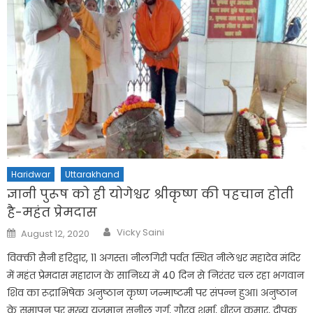
Haridwar
Uttarakhand
ज्ञानी पुरूष को ही योगेश्वर श्रीकृष्ण की पहचान होती
है-महंत प्रेमदास
Author
Posted
Vicky Saini
August 12, 2020
on
विक्की सैनी हरिद्वार, 11 अगस्त। नीलगिरी पर्वत स्थित नीलेश्वर महादेव मंदिर
में महंत प्रेमदास महाराज के सानिध्य में 40 दिन से निरंतर चल रहा भगवान
शिव का रूद्राभिषेक अनुष्ठान कृष्ण जन्माष्टमी पर संपन्न हुआ। अनुष्ठान
के समापन पर मुख्य यजमान सुनील गर्ग, गौरव शर्मा, धीरज कुमार, दीपक