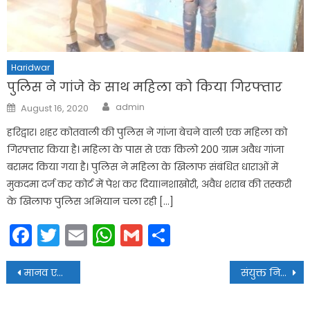
Haridwar
पुलिस ने गांजे के साथ महिला को किया गिरफ्तार
Author
Posted
admin
August 16, 2020
on
हरिद्वार। शहर कोतवाली की पुलिस ने गांजा बेचने वाली एक महिला को
गिरफ्तार किया है। महिला के पास से एक किलो 200 ग्राम अवैध गांजा
बरामद किया गया है। पुलिस ने महिला के खिलाफ संबंधित धाराओं में
मुकदमा दर्ज कर कोर्ट में पेश कर दिया।नशाखोरी, अवैध शराब की तस्करी
के खिलाफ पुलिस अभियान चला रही […]
Facebook
Twitter
Email
WhatsApp
Gmail
Share
Post
मानव एकता दिवसः सेवा और आध्यात्मिक समरसता का पावन अवसर
संयुक्त निदेशक के एस चौहान ने मुख्यमंत्री को भेंट की अपनी पुस्तक…
navigation