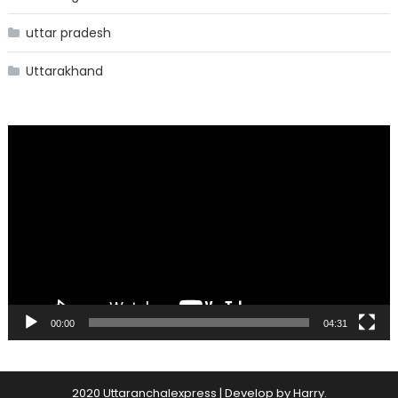
uttar pradesh
Uttarakhand
Video
Player
00:00
04:31
2020 Uttaranchalexpress
|
Develop by
Harry
.