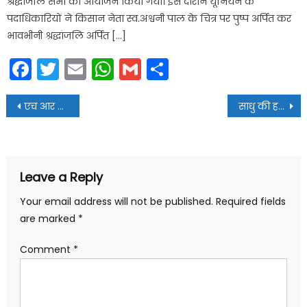
श्रद्धांजलि सभा का आयोजन किया गया। इस दौरान यूनियन के
पदाधिकारियों ने किसान नेता स्व.अश्वनी पाल के चित्र पर पुष्प अर्पित कर
भावभीनी श्रद्धांजलि अर्पित […]
Facebook
Twitter
Email
WhatsApp
Gmail
Share
Post
एच आर डी ए का कारनामा : पार्षद के अनाधिकृत होटल का हिस्सा ध्वस्त करने की कार्रवाई सिर्फ नोटिस तक सिमटी
साधु की हत्या के आरोपी नेपाली युवक को पुलिस ने किया गिरफ्तार
navigation
Leave a Reply
Your email address will not be published.
Required fields
are marked
*
Comment
*