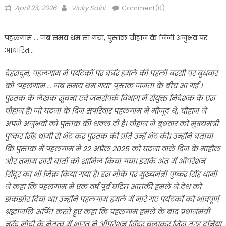
Posted
Author
April 23, 2026
Vicky Saini
Comment(0)
on
पहलगाम … जब समय थम सा गया, पुस्तक चौहान के निजी अनुभव पर
आधारित…
देहरादून, पहलगाम में पर्यटकों पर बर्बर हमले की पहली बरसी पर बुधवार
को ‘पहलगाम … जब समय थम गया’ पुस्तक जनता के बीच आ गई ।
पुस्तक के लेखक सूचना एवं जनसंपर्क विभाग में संयुक्त निदेशक के एस
चौहान हैं। जो घटना के दिन सपरिवार पहलगाम में मौजूद थे, चौहान ने
अपने अनुभवों को पुस्तक की शक्ल दी है। चौहान ने बुधवार को मुख्यमंत्री
पुष्कर सिंह धामी से भेंट कर पुस्तक की प्रति उन्हें भेंट की। उन्होंने बताया
कि पुस्तक में पहलगाम में 22 अप्रैल 2025 को घटना वाले दिन के माहौल
और तमाम सारी बातों को शामिल किया गया। इसके अंत में ऑपरेशन
सिंदूर का भी जिक्र किया गया है। इस मौके पर मुख्यमंत्री पुष्कर सिंह धामी
ने कहा कि पहलगाम में एक वर्ष पूर्व घटित आतंकी हमले ने देश को
झकझोर दिया था। उन्होंने पहलगाम हमले में मारे गए पर्यटकों को भावपूर्ण
श्रद्धांजलि अर्पित करते हुए कहा कि पहलगाम हमले के बाद प्रधानमंत्री
नरेंद्र मोदी के नेतृत्व में भारत ने ऑपरेशन सिंदूर चलाकर जिस तरह दुनिया