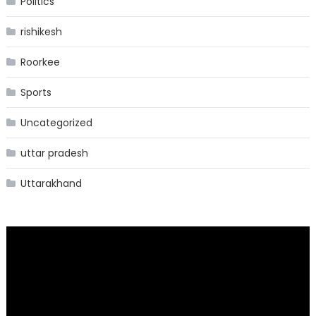
Politics
rishikesh
Roorkee
Sports
Uncategorized
uttar pradesh
Uttarakhand
Video
Player