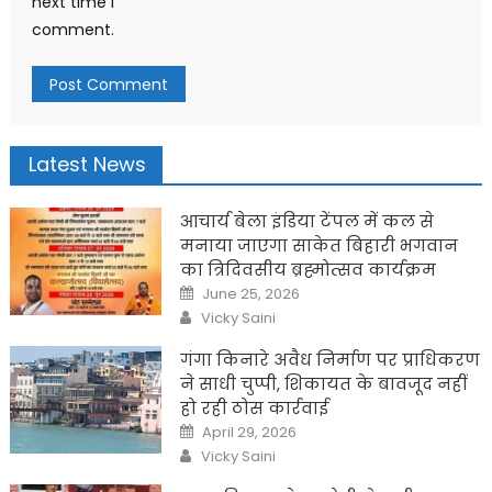
next time I
comment.
Latest News
आचार्य बेला इंडिया टेंपल में कल से
मनाया जाएगा साकेत बिहारी भगवान
का त्रिदिवसीय ब्रह्मोत्सव कार्यक्रम
Posted
June 25, 2026
on
Author
Vicky Saini
गंगा किनारे अवैध निर्माण पर प्राधिकरण
ने साधी चुप्पी, शिकायत के बावजूद नहीं
हो रही ठोस कार्रवाई
Posted
April 29, 2026
on
Author
Vicky Saini