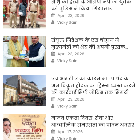
साधु की हत्या के आरोपी नेपाली युवक
को पुलिस ने किया गिरफ्तार
Posted
April 23, 2026
on
Author
Vicky Saini
संयुक्त निदेशक के एस चौहान ने
मुख्यमंत्री को भेंट की अपनी पुस्तक…
Posted
April 23, 2026
on
Author
Vicky Saini
एच आर डी ए का कारनामा : पार्षद के
अनाधिकृत होटल का हिस्सा ध्वस्त करने
की कार्रवाई सिर्फ नोटिस तक सिमटी
Posted
April 23, 2026
on
Author
Vicky Saini
मानव एकता दिवसः सेवा और
आध्यात्मिक समरसता का पावन अवसर
Posted
April 17, 2026
on
Author
Vicky Saini