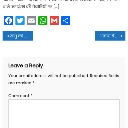
वाले महाकुंभ की तैयारियों पर […]
Facebook
Twitter
Email
WhatsApp
Gmail
Share
Post
साधु की हत्या के आरोपी नेपाली युवक को पुलिस ने किया गिरफ्तार
आचार्य बेला इंडिया टेंपल में कल से मनाया जाएगा साकेत बिहारी भगवान का त्रिदिवसीय ब्रह्मोत्सव कार्यक्रम
navigation
Leave a Reply
Your email address will not be published.
Required fields
are marked
*
Comment
*