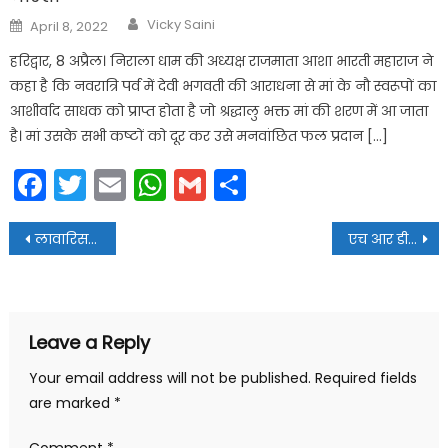
Author
Posted
Vicky Saini
April 8, 2022
on
हरिद्वार, 8 अप्रैल। निराला धाम की अध्यक्ष राजमाता आशा भारती महाराज ने
कहा है कि नवरात्रि पर्व में देवी भगवती की आराधना से मां के नौ स्वरूपों का
आशीर्वाद साधक को प्राप्त होता है जो श्रद्धालु भक्त मां की शरण में आ जाता
है। मां उसके सभी कष्टों को दूर कर उसे मनवांछित फल प्रदान […]
Facebook
Twitter
Email
WhatsApp
Gmail
Share
Post
लावारिस लाश को न्याय दिलाने के लिए हरिद्वार पुलिस की कसरत लाई रंग
एच आर डी ए का कारनामा : पार्षद के अनाधिकृत होटल का हिस्सा ध्वस्त करने की कार्रवाई सिर्फ नोटिस तक सिमटी
navigation
Leave a Reply
Your email address will not be published.
Required fields
are marked
*