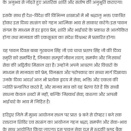
के अनुभव से जोड़ते हुए आंतरिक शांति और संतोष की अनुभूति कराएगा।
इसके साथ ही देश-विदेश की विभिन्न शाखाओं में भी श्रद्धालु भक्त एकत्रित
होकर इस दिव्य सत्संग को गहन आत्मिक भाव से साकार करेंगे। इस पावन
संगम के माध्यम से हर हृदय प्रेम, शांति और भाईचारे के प्रकाश से आलोकित
होगा तथा मानवता की एकसूत्रता का संदेश विश्वभर में प्रसारित होगा।
यह पावन दिवस बाबा गुरबचन सिंह जी एवं चाचा प्रताप सिंह जी की दिव्य
स्मृति को समर्पित है, जिनका सम्पूर्ण जीवन त्याग, समर्पण और निःस्वार्थ
सेवा की अद्वितीय मिसाल रहा है। उन्होंने अपने आचरण और विचारों के
माध्यम से मानवता को प्रेम, विनम्रता और परोपकार का सच्चा मार्ग दिखाया।
उनके दिव्य आदर्श आज भी प्रत्येक हृदय में सेवा, भक्ति और एकत्व की
ज्योति प्रज्वलित करते हैं, और मानव मात्र को यह प्रेरणा देते हैं कि सच्ची
साधना केवल शब्दों में नहीं, बल्कि निस्वार्थ सेवा, करुणा और आपसी
भाईचारे के भाव में निहित हैं।
हरिद्वार जिले मेँ मुख्य आयोजन स्थल पर प्रातः 9 बजे से दोपहर 1 बजे तक
रक्तदान शिविर एवं सत्संग का आयोजन गहन श्रद्धा, समर्पण और सेवा-भाव
के साथ आयोजित किया जाएगा। इस पावन सेवा यज्ञ में रुड़की ब्लड बैंक