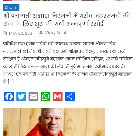
Dharm
श्री पंचायती अखाड़ा निरंजनी में गरीब जरूरतमंदों की
सेवा के लिए शुरू की गयी अन्नपूर्णा रसोई
Author
Posted
Vicky Saini
May 22, 2021
on
प्रतिदिन एक हजार गरीबों को उपलब्ध कराया जाएगा भोजनगरीब
जरूरतमंदों की सेवा ही सबसे बड़ा धर्म-श्रीमहंत रविंद्रपुरीमानवता के सच्चे
संरक्षक है श्रीमहंत रविंद्रपुरी महाराज-मदन कौशिक हरिद्वार, 22 मई। कोरोना
काल में निरंतर जरूरतमंदों की सेवा में जुटे मां मनसा देवी मंदिर ट्रस्ट के
अध्यक्ष एवं पंचायती अखाड़ा श्री निरंजनी के सचिव श्रीमहंत रविंद्रपुरी महाराज
ने […]
Facebook
Twitter
Email
WhatsApp
Gmail
Share