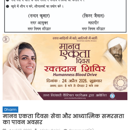
Dharm
मानव एकता दिवसः सेवा और आध्यात्मिक समरसता
का पावन अवसर
Posted
Author