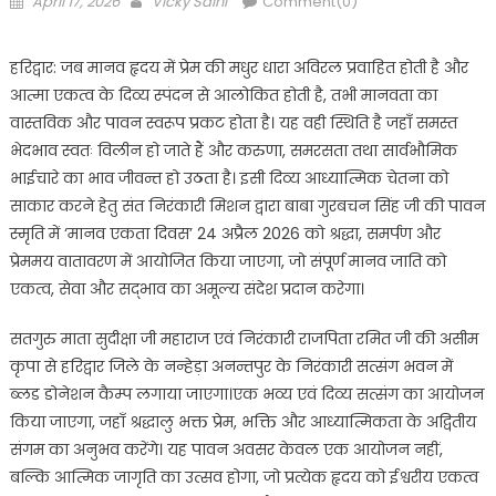
April 17, 2026
Vicky Saini
Comment(0)
on
हरिद्वार: जब मानव हृदय में प्रेम की मधुर धारा अविरल प्रवाहित होती है और
आत्मा एकत्व के दिव्य स्पंदन से आलोकित होती है, तभी मानवता का
वास्तविक और पावन स्वरूप प्रकट होता है। यह वही स्थिति है जहाँ समस्त
भेदभाव स्वतः विलीन हो जाते हैं और करुणा, समरसता तथा सार्वभौमिक
भाईचारे का भाव जीवन्त हो उठता है। इसी दिव्य आध्यात्मिक चेतना को
साकार करने हेतु संत निरंकारी मिशन द्वारा बाबा गुरबचन सिंह जी की पावन
स्मृति में ‘मानव एकता दिवस’ 24 अप्रैल 2026 को श्रद्धा, समर्पण और
प्रेममय वातावरण में आयोजित किया जाएगा, जो संपूर्ण मानव जाति को
एकत्व, सेवा और सद्भाव का अमूल्य संदेश प्रदान करेगा।
सतगुरु माता सुदीक्षा जी महाराज एवं निरंकारी राजपिता रमित जी की असीम
कृपा से हरिद्वार जिले के नन्हेड़ा अनन्तपुर के निरंकारी सत्संग भवन में
ब्लड डोनेशन कैम्प लगाया जाएगा।एक भव्य एवं दिव्य सत्संग का आयोजन
किया जाएगा, जहाँ श्रद्धालु भक्त प्रेम, भक्ति और आध्यात्मिकता के अद्वितीय
संगम का अनुभव करेंगे। यह पावन अवसर केवल एक आयोजन नहीं,
बल्कि आत्मिक जागृति का उत्सव होगा, जो प्रत्येक हृदय को ईश्वरीय एकत्व