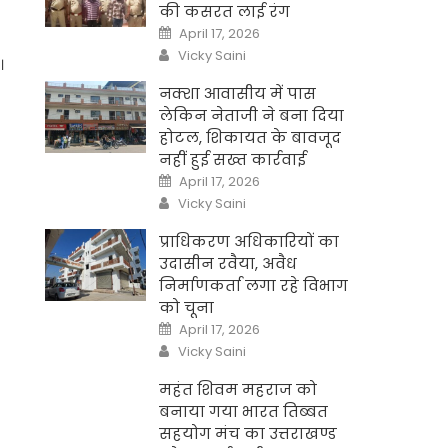
की कसरत लाई रंग
Posted
April 17, 2026
on
Author
Vicky Saini
।
नक्शा आवासीय में पास
लेकिन नेताजी ने बना दिया
होटल, शिकायत के बावजूद
नहीं हुई सख्त कार्रवाई
Posted
April 17, 2026
on
Author
Vicky Saini
प्राधिकरण अधिकारियों का
उदासीन रवैया, अवैध
निर्माणकर्ता लगा रहे विभाग
को चूना
Posted
April 17, 2026
on
Author
Vicky Saini
महंत शिवम महराज को
बनाया गया भारत तिब्बत
सहयोग मंच का उत्तराखण्ड