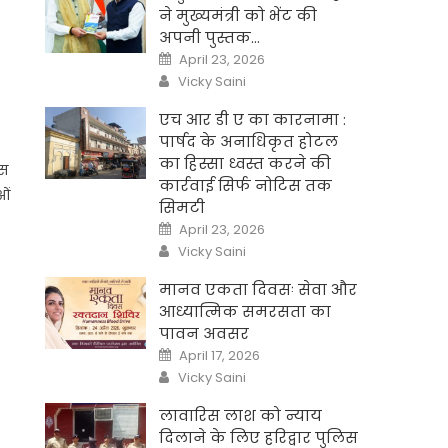
ने मुख्यमंत्री को भेंट की
अपनी पुस्तक…
Posted
April 23, 2026
on
Author
Vicky Saini
एच आर डी ए का कारनामा :
पार्षद के अनाधिकृत होटल
का हिस्सा ध्वस्त करने की
ास
कार्रवाई सिर्फ नोटिस तक
ओं
सिमटी
Posted
April 23, 2026
on
Author
Vicky Saini
मानव एकता दिवसः सेवा और
आध्यात्मिक समरसता का
पावन अवसर
Posted
April 17, 2026
on
Author
Vicky Saini
लावारिस लाश को न्याय
दिलाने के लिए हरिद्वार पुलिस