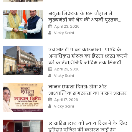
संयुक्त निदेशक के एस चौहान ने
मुख्यमंत्री को भेंट की अपनी पुस्तक…
Posted
April 23, 2026
on
Author
Vicky Saini
एच आर डी ए का कारनामा : पार्षद के
अनाधिकृत होटल का हिस्सा ध्वस्त करने
की कार्रवाई सिर्फ नोटिस तक सिमटी
Posted
April 23, 2026
on
Author
Vicky Saini
मानव एकता दिवसः सेवा और
आध्यात्मिक समरसता का पावन अवसर
Posted
April 17, 2026
on
Author
Vicky Saini
लावारिस लाश को न्याय दिलाने के लिए
हरिद्वार पुलिस की कसरत लाई रंग