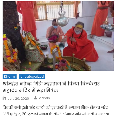
Dharm
Uncategorized
श्रीमहंत नरेन्द्र गिरी महाराज ने किया बिल्केश्वर
महादेव मंदिर में रुद्राभिषेक
Author
Posted
admin
July 20, 2020
on
विक्की सैनी दुखों और कष्टों को दूर करते हैं भगवान शिव-श्रीमहंत नरेंद्र
गिरी हरिद्वार, 20 जुलाई। सावन के तीसरे सोमवार और सोमवती अमावस्या