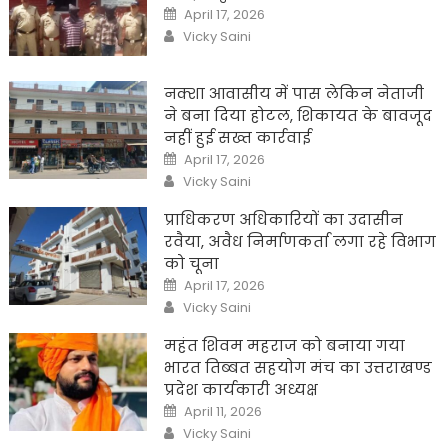
Posted
April 17, 2026
on
Author
Vicky Saini
नक्शा आवासीय में पास लेकिन नेताजी
ने बना दिया होटल, शिकायत के बावजूद
नहीं हुई सख्त कार्रवाई
Posted
April 17, 2026
on
Author
Vicky Saini
प्राधिकरण अधिकारियों का उदासीन
रवैया, अवैध निर्माणकर्ता लगा रहे विभाग
को चूना
Posted
April 17, 2026
on
Author
Vicky Saini
महंत शिवम महराज को बनाया गया
भारत तिब्बत सहयोग मंच का उत्तराखण्ड
प्रदेश कार्यकारी अध्यक्ष
Posted
April 11, 2026
on
Author
Vicky Saini