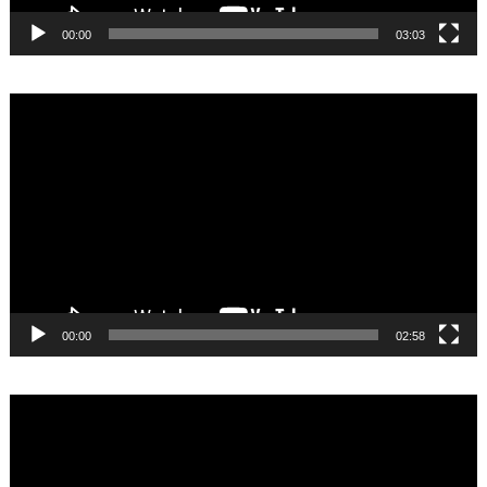
00:00
03:03
Video
Player
00:00
02:58
Video
Player