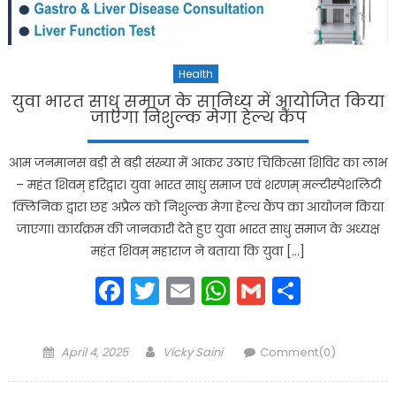
Health
युवा भारत साधु समाज के सानिध्य में आयोजित किया
जाएगा निशुल्क मेगा हेल्थ कैंप
आम जनमानस बड़ी से बड़ी संख्या में आकर उठाएं चिकित्सा शिविर का लाभ
– महंत शिवम् हरिद्वार। युवा भारत साधु समाज एवं शरणम् मल्टीस्पेशलिटी
क्लिनिक द्वारा छह अप्रैल को निशुल्क मेगा हेल्थ कैंप का आयोजन किया
जाएगा। कार्यक्रम की जानकारी देते हुए युवा भारत साधु समाज के अध्यक्ष
महंत शिवम् महाराज ने बताया कि युवा […]
Facebook
Twitter
Email
WhatsApp
Gmail
Share
Posted
Author
April 4, 2025
Vicky Saini
Comment(0)
on