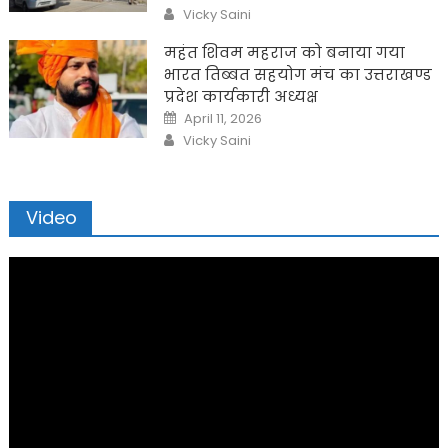
on
Author
Vicky Saini
महंत शिवम महराज को बनाया गया
भारत तिब्बत सहयोग मंच का उत्तराखण्ड
प्रदेश कार्यकारी अध्यक्ष
Posted
April 11, 2026
on
Author
Vicky Saini
Video
Video
Player