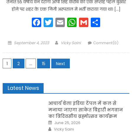
तैनात 55 वर्षीय वन दरोगा ओपी सिंह करीब को एक सप्ताह पहले बुखार
होने पर शहर के एक निजी अस्पताल में भर्ती कराया गया था। […]
Facebook
Twitter
Email
WhatsApp
Gmail
Share
Posted
Author
September 4, 2023
Vicky Saini
Comment(0)
on
Posts
1
2
…
15
Next
navigation
Latest News
आचार्य बेला इंडिया टेंपल में कल से
मनाया जाएगा साकेत बिहारी भगवान
का त्रिदिवसीय ब्रह्मोत्सव कार्यक्रम
Posted
June 25, 2026
on
Author
Vicky Saini