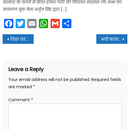
सरकार के कार्यो से प्रेरित होकर पार्टी की विधिवत सदस्य्ता ली। सभा का
संचालन युवा नेता अर्जुन सिंह द्वारा […]
Facebook
Twitter
Email
WhatsApp
Gmail
Share
Post
शिक्षा एवं चिकित्सा व्यवस्था में सुधार करेगी आम आदमी पार्टी-संजय सैनी
भारी बरसात के बीच आप प्रत्याशी संजय सैनी ने किया जनसंपर्क
navigation
Leave a Reply
Your email address will not be published.
Required fields
are marked
*
Comment
*