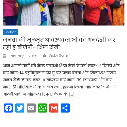
Politics
जनता की मूलभूत आवश्यकताओं की अनदेखी कर
रही है बीजेपी- शिप्रा सैनी
Author
Posted
Vicky Saini
January 11, 2025
on
आम आदमी पार्टी की मेयर प्रत्याशी शिप्रा सैनी ने वार्ड नंबर-17 टिबडी और
वॉर्ड नंबर-14 ऋषिकुल में डोर टू डोर प्रचार किया और जिलाध्यक्ष इंजी0
संजय सैनी ने वार्ड नंबर-4 खड़खड़ी वार्ड नंबर-39 लोधामंडी और वार्ड
नंबर-51 घोशियान मे कार्यालय का उद्घाटन किया। वार्ड नंबर 14 में आम
आदमी पार्टी ने मोहल्ला रिपेयर कैम्प के […]
Facebook
Twitter
Email
WhatsApp
Gmail
Share