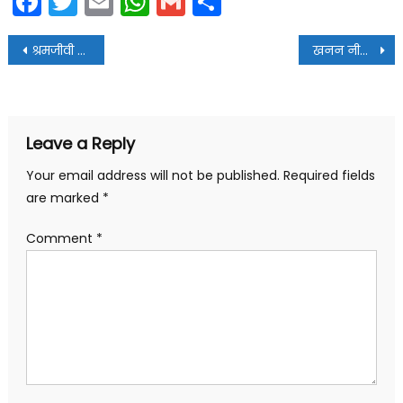
Facebook
Twitter
Email
WhatsApp
Gmail
Share
Post
श्रमजीवी पत्रकार यूनियन की नवगठित कार्यकारिणीं का अखाड़ा परिषद् अध्यक्ष ने किया स्वागत
खनन नीति पर उत्तराखंड में ‘नई राजनीति’ की पटकथा!
navigation
Leave a Reply
Your email address will not be published.
Required fields
are marked
*
Comment
*