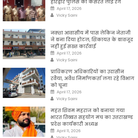
हरिद्वार पुलिस की कसरत लाई रंग
Posted
April 17, 2026
on
Author
Vicky Saini
नक्शा आवासीय में पास लेकिन नेताजी
ने बना दिया होटल, शिकायत के बावजूद
नहीं हुई सख्त कार्रवाई
Posted
April 17, 2026
on
Author
Vicky Saini
प्राधिकरण अधिकारियों का उदासीन
रवैया, अवैध निर्माणकर्ता लगा रहे विभाग
को चूना
Posted
April 17, 2026
on
Author
Vicky Saini
महंत शिवम महराज को बनाया गया
भारत तिब्बत सहयोग मंच का उत्तराखण्ड
प्रदेश कार्यकारी अध्यक्ष
Posted
April 11, 2026
on
Author
Vicky Saini