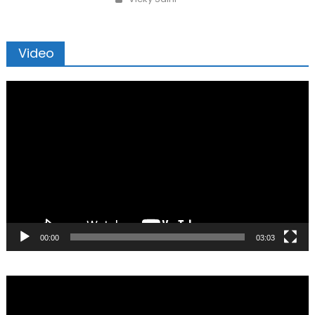
Video
Video
Player
00:00
03:03
Video
Player