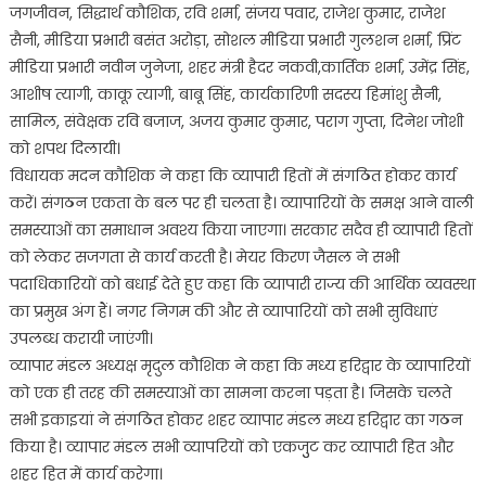
जगजीवन, सिद्धार्थ कौशिक, रवि शर्मा, संजय पवार, राजेश कुमार, राजेश
सैनी, मीडिया प्रभारी बसंत अरोड़ा, सोशल मीडिया प्रभारी गुलशन शर्मा, प्रिंट
मीडिया प्रभारी नवीन जुनेजा, शहर मंत्री हैदर नकवी,कार्तिक शर्मा, उमेंद्र सिंह,
आशीष त्यागी, काकू त्यागी, बाबू सिंह, कार्यकारिणी सदस्य हिमांशु सैनी,
सामिल, संवेक्षक रवि बजाज, अजय कुमार कुमार, पराग गुप्ता, दिनेश जोशी
को शपथ दिलायी।
विधायक मदन कौशिक ने कहा कि व्यापारी हितों में संगठित होकर कार्य
करें। संगठन एकता के बल पर ही चलता है। व्यापारियों के समक्ष आने वाली
समस्याओं का समाधान अवश्य किया जाएगा। सरकार सदैव ही व्यापारी हितों
को लेकर सजगता से कार्य करती है। मेयर किरण जैसल ने सभी
पदाधिकारियों को बधाई देते हुए कहा कि व्यापारी राज्य की आर्थिक व्यवस्था
का प्रमुख अंग हैं। नगर निगम की और से व्यापारियों को सभी सुविधाएं
उपलब्ध करायी जाएंगी।
व्यापार मंडल अध्यक्ष मृदुल कौशिक ने कहा कि मध्य हरिद्वार के व्यापारियों
को एक ही तरह की समस्याओं का सामना करना पड़ता है। जिसके चलते
सभी इकाइयां ने संगठित होकर शहर व्यापार मंडल मध्य हरिद्वार का गठन
किया है। व्यापार मंडल सभी व्यापरियों को एकजुुट कर व्यापारी हित और
शहर हित में कार्य करेगा।