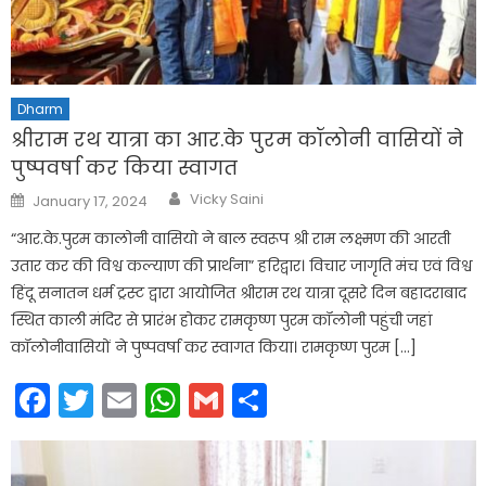
Dharm
श्रीराम रथ यात्रा का आर.के पुरम कॉलोनी वासियों ने
पुष्पवर्षा कर किया स्वागत
Author
Posted
Vicky Saini
January 17, 2024
on
“आर.के.पुरम कालोनी वासियो ने बाल स्वरूप श्री राम लक्ष्मण की आरती
उतार कर की विश्व कल्याण की प्रार्थना” हरिद्वार। विचार जागृति मंच एवं विश्व
हिंदू सनातन धर्म ट्रस्ट द्वारा आयोजित श्रीराम रथ यात्रा दूसरे दिन बहादराबाद
स्थित काली मंदिर से प्रारंभ होकर रामकृष्ण पुरम कॉलोनी पहुंची जहां
कॉलोनीवासियों ने पुष्पवर्षा कर स्वागत किया। रामकृष्ण पुरम […]
Facebook
Twitter
Email
WhatsApp
Gmail
Share