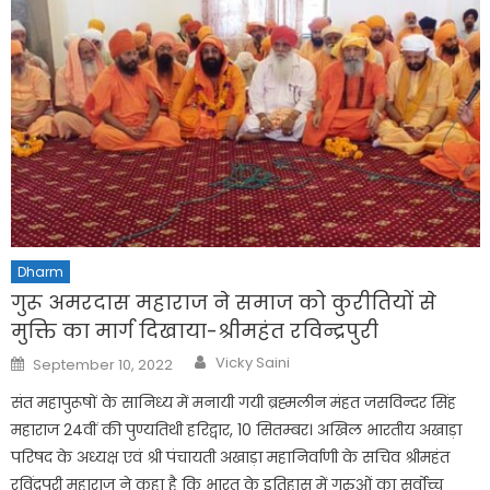
Dharm
गुरू अमरदास महाराज ने समाज को कुरीतियों से
मुक्ति का मार्ग दिखाया-श्रीमहंत रविन्द्रपुरी
Author
Posted
Vicky Saini
September 10, 2022
on
संत महापुरूषों के सानिध्य में मनायी गयी ब्रह्मलीन मंहत जसविन्दर सिंह
महाराज 24वीं की पुण्यतिथी हरिद्वार, 10 सितम्बर। अखिल भारतीय अखाड़ा
परिषद के अध्यक्ष एवं श्री पंचायती अखाड़ा महानिर्वाणी के सचिव श्रीमहंत
रविंद्रपुरी महाराज ने कहा है कि भारत के इतिहास में गुरुओं का सर्वोच्च