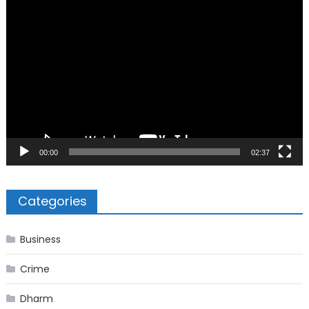
Video
Player
00:00
02:37
Categories
Business
Crime
Dharm