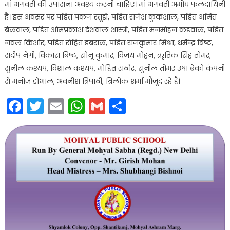
मां भगवती की उपासना अवश्य करनी चाहिए। मां भगवती अमोघ फलदायिनी
है। इस अवसर पर पंडित पंकज रतूड़ी, पंडित राजेश कुकशाल, पंडित अमित
बेलवाल, पंडित ओमप्रकाश देशवाल शास्त्री, पंडित मनमोहन कंडवाल, पंडित
नवल किशोर, पंडित रोहित डबराल, पंडित राजकुमार मिश्रा, धर्मेन्द्र बिष्ट,
संदीप नेगी, विकास बिष्ट, सोनू कुमार, विजय मोहन, ॠतिक सिंह तोमर,
सुनील कश्यप, विशाल कश्यप, मोहित राठौर, सुनील तोमर उषा ब्रेको कंपनी
से मनोज डोभाल, अवनीश त्रिपाठी, त्रिलोक शर्मा मौजूद रहे हैं।
Facebook
Twitter
Email
WhatsApp
Gmail
Share