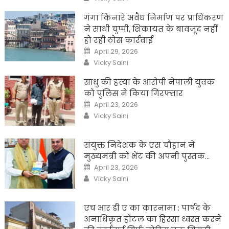
गंगा किनारे अवैध निर्माण पर प्राधिकरण
ने साधी चुप्पी, शिकायत के बावजूद नहीं
हो रही ठोस कार्रवाई
Posted
April 29, 2026
on
Author
Vicky Saini
साधु की हत्या के आरोपी नेपाली युवक
को पुलिस ने किया गिरफ्तार
Posted
April 23, 2026
on
Author
Vicky Saini
संयुक्त निदेशक के एस चौहान ने
मुख्यमंत्री को भेंट की अपनी पुस्तक…
Posted
April 23, 2026
on
Author
Vicky Saini
एच आर डी ए का कारनामा : पार्षद के
अनाधिकृत होटल का हिस्सा ध्वस्त करने