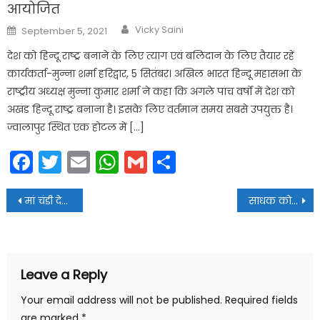
आयोजित
Author
Posted
Vicky Saini
September 5, 2021
on
देश को हिन्दू राष्ट्र बनाने के लिए त्याग एवं बलिदान के लिए तैयार रहें
कार्यकर्ता-मुन्ना शर्मा हरिद्वार, 5 सितंबर। अखिल भारत हिन्दू महासभा के
राष्ट्रीय अध्यक्ष मुन्ना कुमार शर्मा ने कहा कि अगले पांच वर्षो में देश को
अखंड हिन्दू राष्ट्र बनाना है। इसके लिए वर्तमान समय सबसे उपयुक्त है।
ज्वालापुर स्थित एक होटल में […]
Facebook
Twitter
Email
WhatsApp
Gmail
Share
Post
मां चंडी देवी की आराधना से सकल मनोरथ होते हैं सिद्ध- महंत रोहित गिरी
साधक को अमोघ फल प्रदान करती है मां भगवती की आराधना- महंत रोहित गिरी
navigation
Leave a Reply
Your email address will not be published.
Required fields
are marked
*