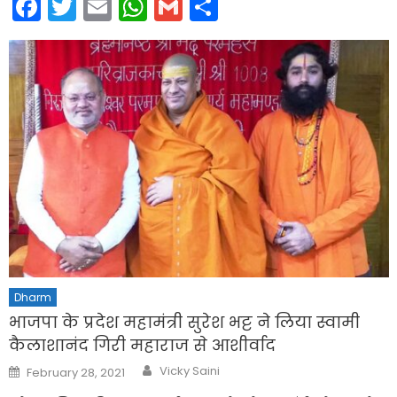
Facebook
Twitter
Email
WhatsApp
Gmail
Share
Dharm
भाजपा के प्रदेश महामंत्री सुरेश भट्ट ने लिया स्वामी
कैलाशानंद गिरी महाराज से आशीर्वाद
Author
Posted
Vicky Saini
February 28, 2021
on