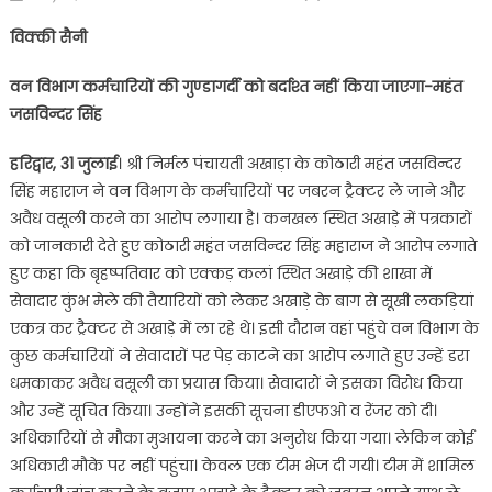
on
विक्की सैनी
वन विभाग कर्मचारियों की गुण्डागर्दी को बर्दाश्त नहीं किया जाएगा-महंत
जसविन्दर सिंह
हरिद्वार, 31 जुलाई
। श्री निर्मल पंचायती अखाड़ा के कोठारी महंत जसविन्दर
सिंह महाराज ने वन विभाग के कर्मचारियों पर जबरन ट्रैक्टर ले जाने और
अवैध वसूली करने का आरोप लगाया है। कनखल स्थित अखाड़े में पत्रकारों
को जानकारी देते हुए कोठारी महंत जसविन्दर सिंह महाराज ने आरोप लगाते
हुए कहा कि बृहष्पतिवार को एक्कड़ कलां स्थित अखाड़े की शाखा में
सेवादार कुंभ मेले की तैयारियों को लेकर अखाड़े के बाग से सूखी लकड़ियां
एकत्र कर ट्रैक्टर से अखाड़े में ला रहे थे। इसी दौरान वहां पहुंचे वन विभाग के
कुछ कर्मचारियों ने सेवादारों पर पेड़ काटने का आरोप लगाते हुए उन्हें डरा
धमकाकर अवैध वसूली का प्रयास किया। सेवादारों ने इसका विरोध किया
और उन्हें सूचित किया। उन्होंने इसकी सूचना डीएफओ व रेंजर को दी।
अधिकारियों से मौका मुआयना करने का अनुरोध किया गया। लेकिन कोई
अधिकारी मौके पर नहीं पहुंचा। केवल एक टीम भेज दी गयी। टीम में शामिल