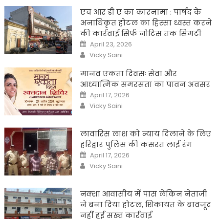
एच आर डी ए का कारनामा : पार्षद के
अनाधिकृत होटल का हिस्सा ध्वस्त करने
की कार्रवाई सिर्फ नोटिस तक सिमटी
Posted
April 23, 2026
on
Author
Vicky Saini
मानव एकता दिवसः सेवा और
आध्यात्मिक समरसता का पावन अवसर
Posted
April 17, 2026
on
Author
Vicky Saini
लावारिस लाश को न्याय दिलाने के लिए
हरिद्वार पुलिस की कसरत लाई रंग
Posted
April 17, 2026
on
Author
Vicky Saini
नक्शा आवासीय में पास लेकिन नेताजी
ने बना दिया होटल, शिकायत के बावजूद
नहीं हुई सख्त कार्रवाई