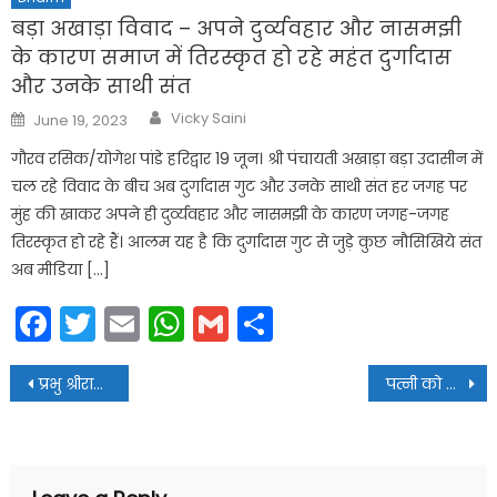
बड़ा अखाड़ा विवाद – अपने दुर्व्यवहार और नासमझी
के कारण समाज में तिरस्कृत हो रहे महंत दुर्गादास
और उनके साथी संत
Author
Posted
Vicky Saini
June 19, 2023
on
गौरव रसिक/योगेश पांडे हरिद्वार 19 जून। श्री पंचायती अखाड़ा बड़ा उदासीन में
चल रहे विवाद के बीच अब दुर्गादास गुट और उनके साथी संत हर जगह पर
मुंह की खाकर अपने ही दुर्व्यवहार और नासमझी के कारण जगह-जगह
तिरस्कृत हो रहे हैं। आलम यह है कि दुर्गादास गुट से जुड़े कुछ नौसिखिये संत
अब मीडिया […]
Facebook
Twitter
Email
WhatsApp
Gmail
Share
Post
प्रभु श्रीराम का मंदिर विश्व दर्शनीय व विश्व वंदनीय होगा-स्वामी बालकानन्द गिरी
पत्नी को दिया तीन तलाक, मुकदमा दर्ज
navigation